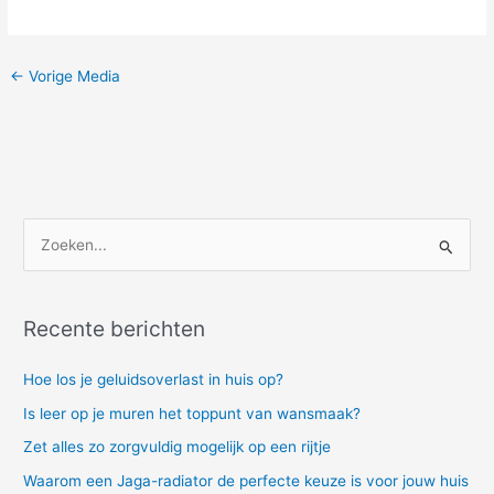
←
Vorige Media
Z
o
e
Recente berichten
k
e
Hoe los je geluidsoverlast in huis op?
n
Is leer op je muren het toppunt van wansmaak?
n
Zet alles zo zorgvuldig mogelijk op een rijtje
a
Waarom een Jaga-radiator de perfecte keuze is voor jouw huis
a