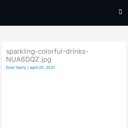
Spring
M
naar
de
inhoud
sparkling-colorful-drinks-
NUA6DQZ.jpg
Door
Harry
/
april 20, 2021