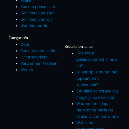
keuken
Keuken prinsessen
Schilderij van eten
Schilderij van wijn
Wanddecoratie
Categorieën
Deur
Recente berichten
Keuken accessories
Hoe los je
Uncategorized
geluidsoverlast in huis
Verwarmen / koelen
op?
Wonen
Is leer op je muren het
toppunt van
wansmaak?
Zet alles zo zorgvuldig
mogelijk op een rijtje
Waarom een Jaga-
radiator de perfecte
keuze is voor jouw huis
Wat is een
sectionaaldeur?